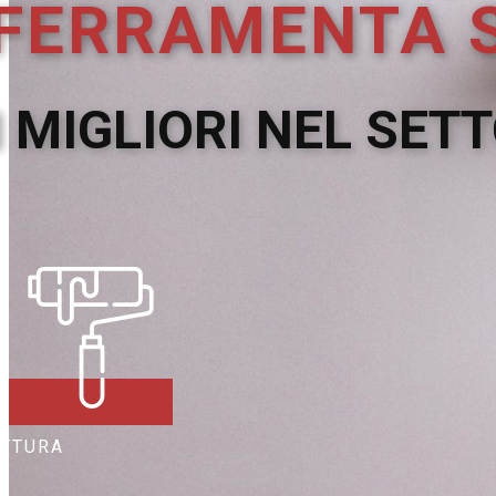
FERRAMENTA 
I MIGLIORI NEL SET
ITTURA